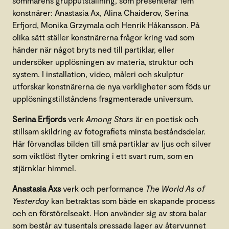
sommarens grupputställning, som presenterar fem
konstnärer: Anastasia Ax, Alina Chaiderov, Serina
Erfjord, Monika Grzymala och Henrik Håkansson. På
olika sätt ställer konstnärerna frågor kring vad som
händer när något bryts ned till partiklar, eller
undersöker upplösningen av materia, struktur och
system. I installation, video, måleri och skulptur
utforskar konstnärerna de nya verkligheter som föds ur
upplösningstillståndens fragmenterade universum.
Serina Erfjords
verk
Among Stars
är en poetisk och
stillsam skildring av fotografiets minsta beståndsdelar.
Här förvandlas bilden till små partiklar av ljus och silver
som viktlöst flyter omkring i ett svart rum, som en
stjärnklar himmel.
Anastasia Axs
verk och performance
The World As of
Yesterday
kan betraktas som både en skapande process
och en förstörelseakt. Hon använder sig av stora balar
som består av tusentals pressade lager av återvunnet