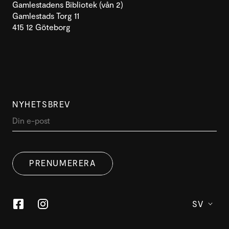
Gamlestadens Bibliotek (vån 2)
Gamlestads Torg 11
415 12 Göteborg
NYHETSBREV
DENNA WEBBPLATS ANVÄNDER
SWEDISH
COOKIES
PRENUMERERA
ENGLISH
Denna webbplats använder cookies för att förbättra
användarupplevelsen. Genom att använda vår
webbplats samtycker du till alla cookies i enlighet med
SV
vår cookiepolicy.
Läs mer