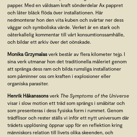
papper. Med en våldsam kraft sönderdelar Ax pappret
och låter bläck flöda över installationen. Här
nedmonterar hon den vita kuben och svärtar ner dess
väggar och symboliska värde. Verket är en stark och
oåterkallelig kommentar till vårt konsumtionssamhälle,
och bildar ett arkiv över det oönskade.
Monika Grzymalas
verk består av flera kilometer tejp. I
sina verk utmanar hon det traditionella måleriet genom
att spränga dess ram och bilda rumsliga installationer
som påminner oss om kraften i explosioner eller
organiska parasiter.
Henrik Håkanssons
verk
The Symptoms of the Universe
visar i slow motion ett träd som sprängs i småbitar och
som presenteras i dess fysiska form i rummet. Genom
trädflisor och rester ställs vi inför ett nytt universum där
trädets upplösning öppnar upp för en reflektion kring
människors relation till livets olika skeenden, och