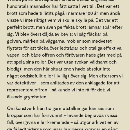
hundratals människor har fått sätta livet till. Det var ett
brott som hade tillåtits pågå i närmare 100 år, men ändå
visste vi inte riktigt vem vi skulle skylla på. Det var ett
perfekt brott, men även perfekta brott lämnar spår efter
sig. Vi blev översköljda av bevis; vi såg fläckar på
golven, märken på väggarna, möbler som medvetet
flyttats för att täcka över ledtrådar och otaliga effektiva
vapen; och både offren och förövaren hade gått med på
att spela sina roller. Det var utan tvekan våldsamt och
blodigt, men den här situationen hade absolut inte
något ondskefullt eller illvilligt över sig. Men eftersom vi
var detektiver – som anlitades av den anklagade för att
representera offren – så kunde vi inte rå för det; vi
älskade grymheten.
Om konstverk från tidigare utställningar kan ses som
kroppar som har försvunnit – levande begravda i vissa
fall, övergivna eller kremerade – så utgör arkivet en av
de få ledtrådarna som visar hur dessa kroppar en gång