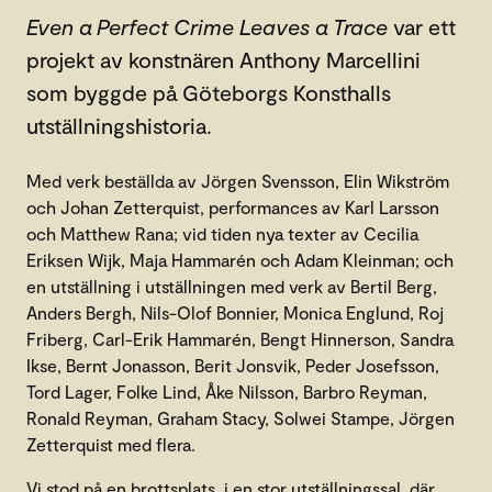
Even a Perfect Crime Leaves a Trace
var ett
projekt av konstnären Anthony Marcellini
som byggde på Göteborgs Konsthalls
utställningshistoria.
Med verk beställda av Jörgen Svensson, Elin Wikström
och Johan Zetterquist, performances av Karl Larsson
och Matthew Rana; vid tiden nya texter av Cecilia
Eriksen Wijk, Maja Hammarén och Adam Kleinman; och
en utställning i utställningen med verk av Bertil Berg,
Anders Bergh, Nils-Olof Bonnier, Monica Englund, Roj
Friberg, Carl-Erik Hammarén, Bengt Hinnerson, Sandra
Ikse, Bernt Jonasson, Berit Jonsvik, Peder Josefsson,
Tord Lager, Folke Lind, Åke Nilsson, Barbro Reyman,
Ronald Reyman, Graham Stacy, Solwei Stampe, Jörgen
Zetterquist med flera.
Vi stod på en brottsplats, i en stor utställningssal, där