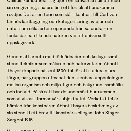
Caillois kamouflerar sig djur i en strävan att bli ett med
sin omgivning, snarare än i ett försök att undkomma
rovdjur. Det är en teori som står i kontrast till Carl von
Linnés kartläggning och kategorisering av djur och
natur som olika arter separerade från varandra – en
tanke där han liknade naturen vid ett universellt
uppslagsverk.
Genom att arbeta med förklädnader och kollage samt
stenciltekniker som målaren och naturvetaren Abbott
Thayer skapade på sent 1800-tal för att studera djurs
färger, har gruppen utmanat den skenbara uppdelningen
mellan organism och miljö, figur och bakgrund, samhälle
och individ. På så sätt har de undersökt hur rummen
som vi vistas i formar vår subjektivitet. Verkets titel är
hämtad från konstnären Abbot Thayers beskrivning av
sin stencil i ett brev till konstnärskollegan John Singer
Sargent 1915.