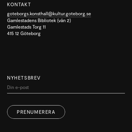
KONTAKT
goteborgs.konsthall@kultur.goteborg.se
Gamlestadens Bibliotek (vån 2)
Gamlestads Torg 11
415 12 Göteborg
NYHETSBREV
DENNA WEBBPLATS ANVÄNDER
SWEDISH
COOKIES
PRENUMERERA
ENGLISH
Denna webbplats använder cookies för att förbättra
användarupplevelsen. Genom att använda vår