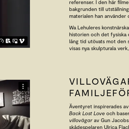
referenser. I den här fil
bakgrunden till utställni
materialen han använder o
Wa Lehuleres konstnärska
historien och det fysiska
lång tid utövats mot den s
visas nya skulpturala verk,
VILLOVÄGA
FAMILJEFÖ
Äventyret inspirerades av
Back Lost Love
och baser
villovägar
av Gun Jacobso
skådespelaren Ulrica Flac