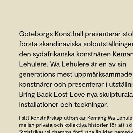
Göteborgs Konsthall presenterar sto
första skandinaviska soloutställning
den sydafrikanska konstnären Kema
Lehulere. Wa Lehulere är en av sin
generations mest uppmärksammade
konstnärer och presenterar i utställn
Bring Back Lost Love nya skulpturala
installationer och teckningar.
I sitt konstnärskap utforskar Kemang Wa Lehule
mellan privata och kollektiva historier för att ski
Sydafrikas våldsamma förflutna än idag hemsök