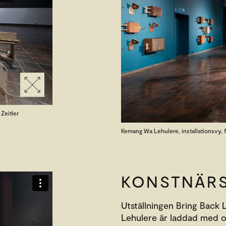
 Zeitler
Kemang Wa Lehulere, installationsvy, f
KONSTNÄR
Utställningen Bring Bac
Lehulere är laddad med ot