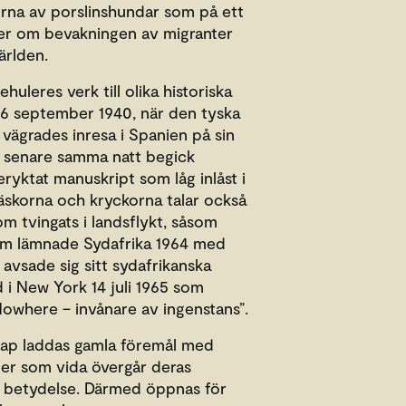
orna av porslinshundar som på ett
er om bevakningen av migranter
ärlden.
huleres verk till olika historiska
26 september 1940, när den tyska
 vägrades inresa i Spanien på sin
 senare samma natt begick
ryktat manuskript som låg inlåst i
väskorna och kryckorna talar också
m tvingats i landsflykt, såsom
om lämnade Sydafrika 1964 med
, avsade sig sitt sydafrikanska
i New York 14 juli 1965 som
owhere – invånare av ingenstans”.
kap laddas gamla föremål med
ner som vida övergår deras
h betydelse. Därmed öppnas för