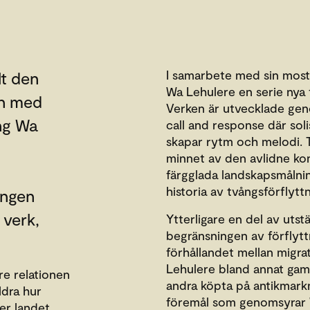
I samarbete med sin most
lt den
Wa Lehulere en serie nya
en med
Verken är utvecklade ge
ng Wa
call and response där sol
skapar rytm och melodi. T
minnet av den avlidne ko
färgglada landskapsmålning
historia av tvångsförflyttn
ingen
 verk,
Ytterligare en del av utst
begränsningen av förflytt
förhållandet mellan migra
Lehulere bland annat gaml
re relationen
andra köpta på antikmark
ldra hur
föremål som genomsyrar W
er landet.