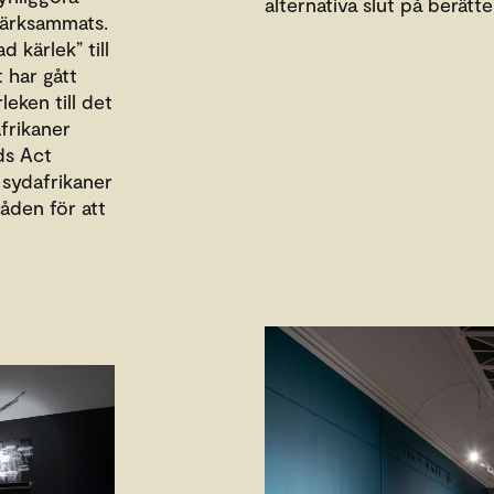
alternativa slut på berätt
märksammats.
 kärlek” till
 har gått
leken till det
frikaner
ds Act
 sydafrikaner
åden för att