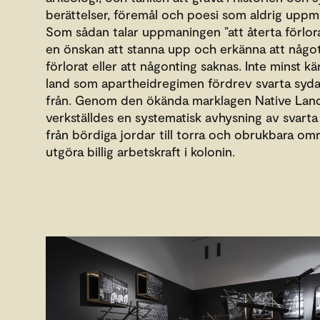
berättelser, föremål och poesi som aldrig upp
Som sådan talar uppmaningen ”att återta förlorad
en önskan att stanna upp och erkänna att något
förlorat eller att någonting saknas. Inte minst kär
land som apartheidregimen fördrev svarta syda
från. Genom den ökända marklagen Native Lan
verkställdes en systematisk avhysning av svarta
från bördiga jordar till torra och obrukbara omr
utgöra billig arbetskraft i kolonin.