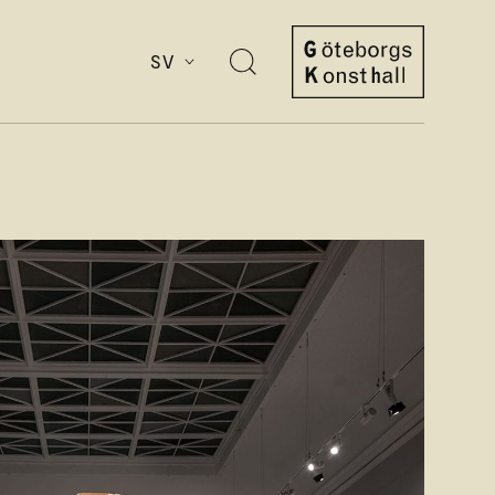
SV
Öppna
sök
Göteborgs
Konsthall