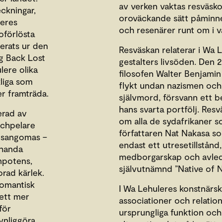
av verken vaktas resväsk
ckningar,
oroväckande sätt påminn
leres
och resenärer runt om i v
oförlösta
erats ur den
Resväskan relaterar i Wa Le
ing Back Lost
gestalters livsöden. Den 
lere olika
filosofen Walter Benjamin
kliga som
flykt undan nazismen och
er framträda.
självmord, försvann ett be
hans svarta portfölj. Res
erad av
om alla de sydafrikaner so
schpelare
författaren Nat Nakasa s
r sangomas –
endast ett utresetillstånd
ehanda
medborgarskap och avled 
mpotens,
självutnämnd ”Native of N
lorad kärlek.
romantisk
I Wa Lehuleres konstnärs
 ett mer
associationer och relatio
för
ursprungliga funktion oc
synliggöra