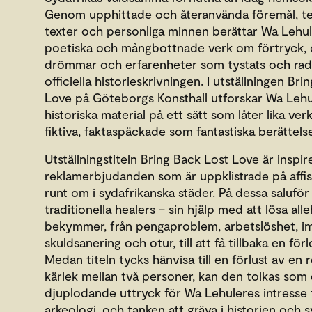
Genom upphittade och återanvända föremål, te
texter och personliga minnen berättar Wa Lehu
poetiska och mångbottnade verk om förtryck, 
drömmar och erfarenheter som tystats och rad
officiella historieskrivningen. I utställningen Br
Love på Göteborgs Konsthall utforskar Wa Lehu
historiska material på ett sätt som låter lika ver
fiktiva, faktaspäckade som fantastiska berättels
Utställningstiteln Bring Back Lost Love är inspir
reklamerbjudanden som är uppklistrade på affi
runt om i sydafrikanska städer. På dessa salufö
traditionella healers – sin hjälp med att lösa all
bekymmer, från pengaproblem, arbetslöshet, i
skuldsanering och otur, till att få tillbaka en för
Medan titeln tycks hänvisa till en förlust av en 
kärlek mellan två personer, kan den tolkas som
djuplodande uttryck för Wa Lehuleres intresse 
arkeologi, och tanken att gräva i historien och 