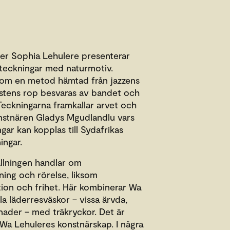
er Sophia Lehulere presenterar
 teckningar med naturmotiv.
nom en metod hämtad från jazzens
istens rop besvaras av bandet och
eckningarna framkallar arvet och
nstnären Gladys Mgudlandlu vars
ar kan kopplas till Sydafrikas
ingar.
ällningen handlar om
ning och rörelse, liksom
tion och frihet. Här kombinerar Wa
a läderresväskor – vissa ärvda,
nader – med träkryckor. Det är
a Lehuleres konstnärskap. I några