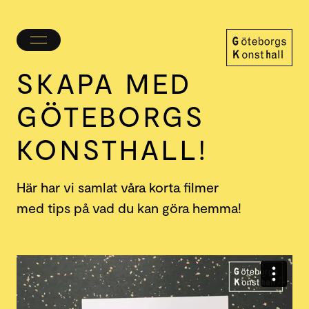
Öppna/stäng
meny
SKAPA MED
Göteborgs
Konsthall
GÖTEBORGS
KONSTHALL!
Här har vi samlat våra korta filmer
med tips på vad du kan göra hemma!