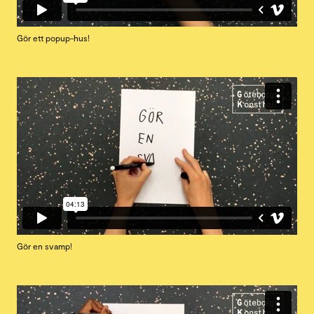
Gör ett popup-hus!
Gör en svamp!