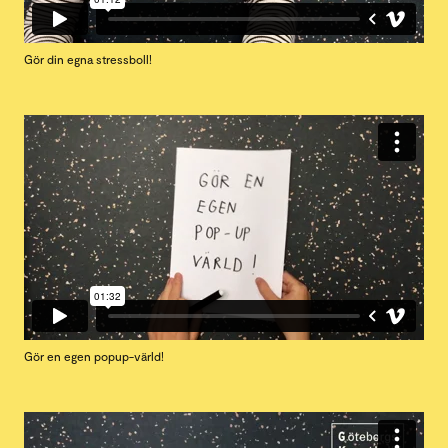
Gör din egna stressboll!
Gör en egen popup-värld!