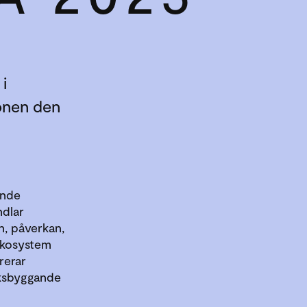
i
onen den
ande
ndlar
n, påverkan,
ekosystem
irerar
rksbyggande