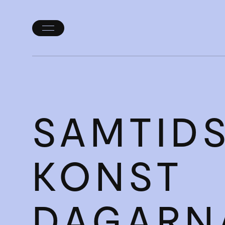
Öppna/stäng
meny
SAMTIDS
KONST­
DAGARN