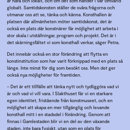
är nära och lokalt, och om det som händer i vår omvärld
globalt. Samtidskonsten ställer de svåra frågorna och
utmanar oss att se, tänka och känna. Konsthallen är
platsen där allmänheten möter samtidskonst, det är
också en plats där konstnärer får möjlighet att arbeta i
stor skala i utställningar, program och projekt. Det är i
det skärningsfältet vi som konsthall verkar, säger Petra.
Det innebär också en stor förändring att flytta en
konstinstitution som har varit förknippad med en plats så
länge. Inte minst för dig som besökt oss. Men det ger
också nya möjligheter för framtiden.
– Det är ett tillfälle att tänka nytt och tydliggöra vad vi
är och vad vi vill vara. I Slakthuset får vi en starkare
egen identitet, fristående från konstmuseet, och en
möjlighet att skapa en mer tillgänglig och levande
konsthall mitt i en stadsdel i förändring. Genom att
finnas i Gamlestaden blir vi en del av den växande
staden, inte bara fysiskt, utan som en plats för