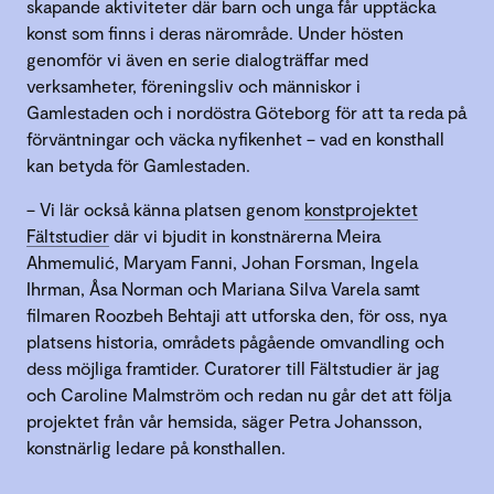
skapande aktiviteter där barn och unga får upptäcka
konst som finns i deras närområde. Under hösten
genomför vi även en serie dialogträffar med
verksamheter, föreningsliv och människor i
Gamlestaden och i nordöstra Göteborg för att ta reda på
förväntningar och väcka nyfikenhet – vad en konsthall
kan betyda för Gamlestaden.
– Vi lär också känna platsen genom
konstprojektet
Fältstudier
där vi bjudit in konstnärerna Meira
Ahmemulić, Maryam Fanni, Johan Forsman, Ingela
Ihrman, Åsa Norman och Mariana Silva Varela samt
filmaren Roozbeh Behtaji att utforska den, för oss, nya
platsens historia, områdets pågående omvandling och
dess möjliga framtider. Curatorer till Fältstudier är jag
och Caroline Malmström och redan nu går det att följa
projektet från vår hemsida, säger Petra Johansson,
konstnärlig ledare på konsthallen.