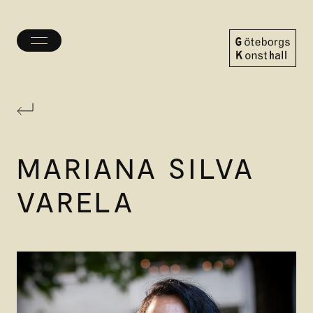
Öppna/stäng
meny
Göteborgs
Konsthall
MARIANA SILVA
VARELA