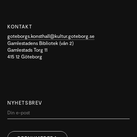
KONTAKT
goteborgs.konsthall@kultur.goteborg.se
Gamlestadens Bibliotek (vån 2)
Gamlestads Torg 11
415 12 Göteborg
NYHETSBREV
DENNA WEBBPLATS ANVÄNDER
SWEDISH
COOKIES