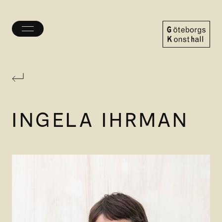
Öppna/stäng
meny
Göteborgs
Konsthall
INGELA IHRMAN