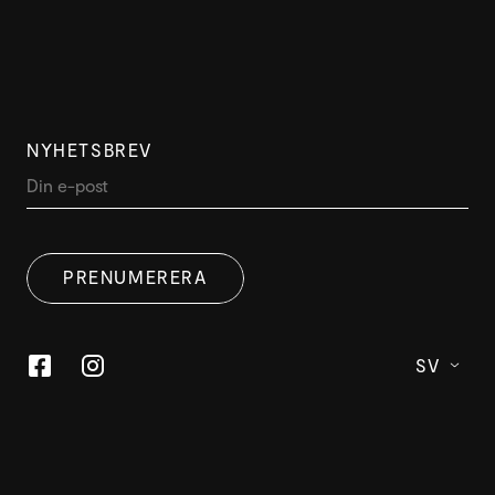
NYHETSBREV
DENNA WEBBPLATS ANVÄNDER
SWEDISH
COOKIES
PRENUMERERA
ENGLISH
Denna webbplats använder cookies för att förbättra
användarupplevelsen. Genom att använda vår
webbplats samtycker du till alla cookies i enlighet med
SV
vår cookiepolicy.
Läs mer
ACCEPTERA
ANPASSA
STRIKT NÖDVÄNDIGT