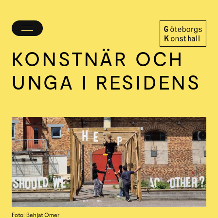
Öppna/stäng
meny
KONSTNÄR OCH
Göteborgs
Konsthall
UNGA I RESIDENS
Foto: Behjat Omer