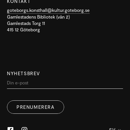
KONTAKT
goteborgs.konsthall@kultur.goteborg.se
Gamlestadens Bibliotek (vån 2)
Gamlestads Torg 11
415 12 Göteborg
NYHETSBREV
DENNA WEBBPLATS ANVÄNDER
SWEDISH
COOKIES
PRENUMERERA
ENGLISH
Denna webbplats använder cookies för att förbättra
användarupplevelsen. Genom att använda vår
webbplats samtycker du till alla cookies i enlighet med
SV