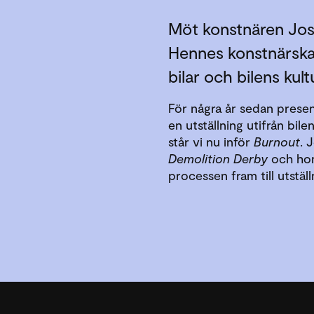
Möt konstnären Jos
Hennes konstnärskap
bilar och bilens kultu
För några år sedan prese
en utställning utifrån bil
står vi nu inför
Burnout
. 
Demolition Derby
och hon
processen fram till utstäl