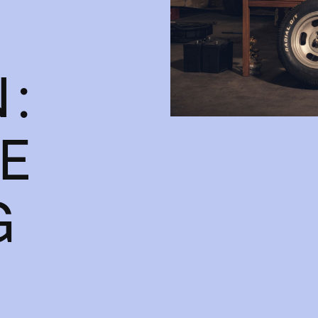
:
E
G