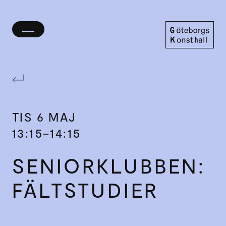
Öppna/stäng
meny
Göteborgs
Konsthall
TIS
6 MAJ
13:15–14:15
SENIOR­KLUBBEN:
FÄLTSTUDIER