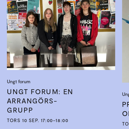
Ungt forum
UNGT FORUM: EN
Un
ARRANGÖRS­
P
GRUPP
O
TORS 10 SEP. 17:00–18:00
TO