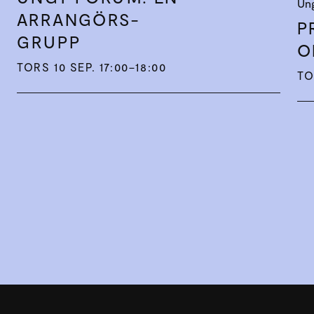
Un
ARRANGÖRS­
P
GRUPP
O
TORS 10 SEP. 17:00–18:00
TO