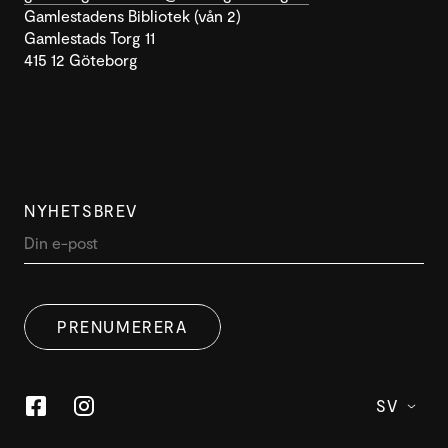
Gamlestadens Bibliotek (vån 2)
Gamlestads Torg 11
415 12 Göteborg
NYHETSBREV
DENNA WEBBPLATS ANVÄNDER
SWEDISH
COOKIES
PRENUMERERA
ENGLISH
Denna webbplats använder cookies för att förbättra
användarupplevelsen. Genom att använda vår
webbplats samtycker du till alla cookies i enlighet med
SV
vår cookiepolicy.
Läs mer