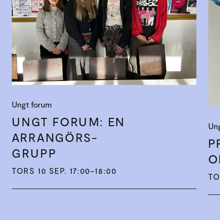
Ungt forum
UNGT FORUM: EN
Un
ARRANGÖRS­
P
GRUPP
O
TORS 10 SEP. 17:00–18:00
TO