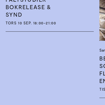
BOKRELEASE &
SYND
TORS 10 SEP. 18:00–21:00
Sam
B
S
F
E
TI