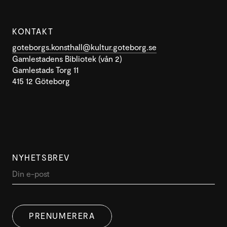
KONTAKT
goteborgs.konsthall@kultur.goteborg.se
Gamlestadens Bibliotek (vån 2)
Gamlestads Torg 11
415 12 Göteborg
NYHETSBREV
DENNA WEBBPLATS ANVÄNDER
SWEDISH
COOKIES
PRENUMERERA
ENGLISH