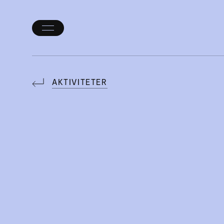
Öppna/stäng
meny
AKTIVITETER