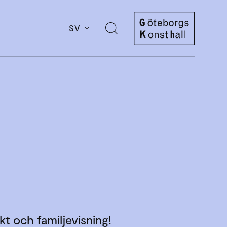
SV
Öppna
sök
Göteborgs
Konsthall
kt och familjevisning!