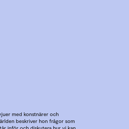
vjuer med konstnärer och
världen beskriver hon frågor som
står inför och diskutera hur vi kan