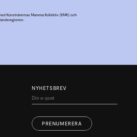
med Konstnärernas Mamma Kollektiv (KMK) och
alandsregionen.
NYHETSBREV
PRENUMERERA