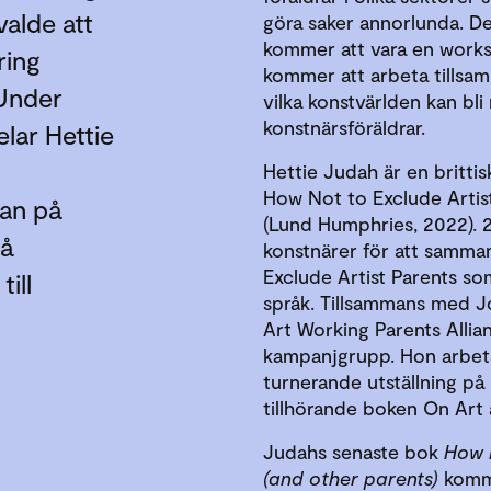
valde att
göra saker annorlunda. D
kommer att vara en works
ring
kommer att arbeta tillsam
 Under
vilka konstvärlden kan bli
konstnärsföräldrar.
lar Hettie
Hettie Judah är en brittisk
How Not to Exclude Artist
kan på
(Lund Humphries, 2022).
på
konstnärer för att samma
Exclude Artist Parents som
ill
språk. Tillsammans med J
Art Working Parents Allia
kampanjgrupp. Hon arbeta
turnerande utställning p
tillhörande boken On Art
Judahs senaste bok
How 
(and other parents)
kommer