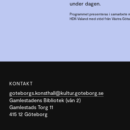
under dagen.
Programmet presenteras i samarbete 
HDK-Valand med stöd från Västra Göt
KONTAKT
goteborgs.konsthall@kultur.goteborg.se
Gamlestadens Bibliotek (vån 2)
Gamlestads Torg 11
415 12 Göteborg