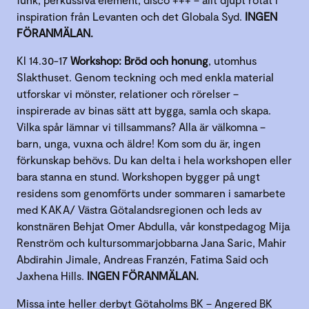
inspiration från Levanten och det Globala Syd.
INGEN
FÖRANMÄLAN.
Kl 14.30-17
Workshop: Bröd och honung
, utomhus
Slakthuset. Genom teckning och med enkla material
utforskar vi mönster, relationer och rörelser –
inspirerade av binas sätt att bygga, samla och skapa.
Vilka spår lämnar vi tillsammans? Alla är välkomna –
barn, unga, vuxna och äldre! Kom som du är, ingen
förkunskap behövs. Du kan delta i hela workshopen eller
bara stanna en stund. Workshopen bygger på ungt
residens som genomförts under sommaren i samarbete
med KAKA/ Västra Götalandsregionen och leds av
konstnären Behjat Omer Abdulla, vår konstpedagog Mija
Renström och kultursommarjobbarna Jana Saric, Mahir
Abdirahin Jimale, Andreas Franzén, Fatima Said och
Jaxhena Hills.
INGEN FÖRANMÄLAN.
Missa inte heller derbyt Götaholms BK – Angered BK