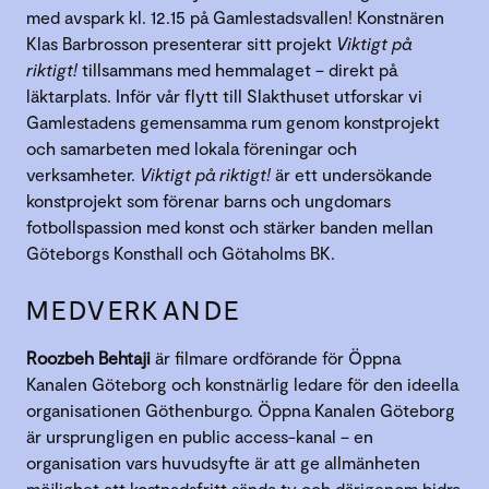
med avspark kl. 12.15 på Gamlestadsvallen! Konstnären
Klas Barbrosson presenterar sitt projekt
Viktigt på
riktigt!
tillsammans med hemmalaget – direkt på
läktarplats. Inför vår flytt till Slakthuset utforskar vi
Gamlestadens gemensamma rum genom konstprojekt
och samarbeten med lokala föreningar och
verksamheter.
Viktigt på riktigt!
är ett undersökande
konstprojekt som förenar barns och ungdomars
fotbollspassion med konst och stärker banden mellan
Göteborgs Konsthall och Götaholms BK.
MEDVERKANDE
Roozbeh Behtaji
är filmare ordförande för Öppna
Kanalen Göteborg och konstnärlig ledare för den ideella
organisationen Göthenburgo. Öppna Kanalen Göteborg
är ursprungligen en public access-kanal – en
organisation vars huvudsyfte är att ge allmänheten
möjlighet att kostnadsfritt sända tv och därigenom bidra