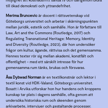
till ökad demokrati och yttrandefrihet.
Merima Bruncevic
är docent i rättsvetenskap vid
Göteborgs universitet och arbetar i skärningspunkten
mellan juridik, estetik och samhälle. Hon är författare till
Law, Art and the Commons (Routledge, 2017) och
Regulating Transnational Heritage: Memory, Identity
and Diversity (Routledge, 2023), där hon undersöker
frågor om kultur, ägande, rättvisa och det gemensamma.
Hennes texter rör sig mellan akademi, konstfält och
offentlighet – med ett särskilt intresse för hur
gemensamma rum tänks, brukas och försvaras.
Åsa Dybwad Norman
är en textilkonstnär och lektor i
textil konst vid HDK-Valand, Göteborgs universitet.
Bosatt i Arvika utforskar hon hur handens och kroppens
kunskap tar plats i dagens samhälle, ofta genom att
undersöka historiska rum och skeenden genom
arkivarbete, intervjuer och gestaltande processer.