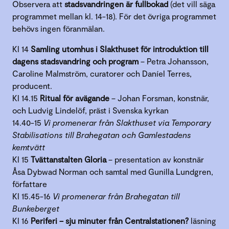
Observera att
stadsvandringen är fullbokad
(det vill säga
programmet mellan kl. 14-18). För det övriga programmet
behövs ingen föranmälan.
Kl 14
Samling utomhus i Slakthuset för introduktion till
dagens stadsvandring och program
– Petra Johansson,
Caroline Malmström, curatorer och Daníel Terres,
producent.
Kl 14.15
Ritual för avägande
– Johan Forsman, konstnär,
och Ludvig Lindelöf, präst i Svenska kyrkan
14.40-15
Vi promenerar från Slakthuset via Temporary
Stabilisations till Brahegatan och Gamlestadens
kemtvätt
Kl 15
Tvättanstalten Gloria
– presentation av konstnär
Åsa Dybwad Norman och samtal med Gunilla Lundgren,
författare
Kl 15.45-16
Vi promenerar från Brahegatan till
Bunkeberget
Kl 16
Periferi – sju minuter från Centralstationen?
läsning