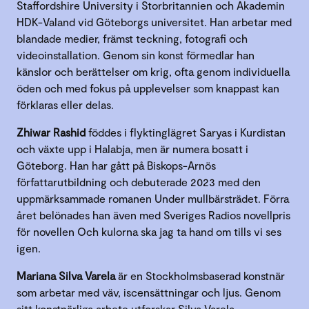
Staffordshire University i Storbritannien och Akademin
HDK-Valand vid Göteborgs universitet. Han arbetar med
blandade medier, främst teckning, fotografi och
videoinstallation. Genom sin konst förmedlar han
känslor och berättelser om krig, ofta genom individuella
öden och med fokus på upplevelser som knappast kan
förklaras eller delas.
Zhiwar Rashid
föddes i flyktinglägret Saryas i Kurdistan
och växte upp i Halabja, men är numera bosatt i
Göteborg. Han har gått på Biskops-Arnös
författarutbildning och debuterade 2023 med den
uppmärksammade romanen Under mullbärsträdet. Förra
året belönades han även med Sveriges Radios novellpris
för novellen Och kulorna ska jag ta hand om tills vi ses
igen.
Mariana Silva Varela
är en Stockholmsbaserad konstnär
som arbetar med väv, iscensättningar och ljus. Genom
sitt konstnärliga arbete utforskar Silva Varela