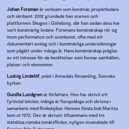
Johan Forsman
är verksam som konstnär, projektledare
och skribent. 2012 grundade han scenen och
plattformen Skogen i Göteborg, där han sedan dess har
varit konstnärlig ledare. Forsmans konstnärskap rör sig
inom performance och scenkonst, ofta med ett
dokumentärt anslag och i konstnärliga undersökningar
som pågått under många år. Hans konstnärskap präglas
av ett intresse för de berättelser som formar samhällen,
platser och ekonomier.
Ludvig Lindelöf
, präst i Annedals församling, Svenska
kyrkan.
Gunilla Lundgren
är författare. Hon har skrivit ett
fyrtiotal böcker, många är flerspråkiga och skrivna i
samarbete med Rinkebybor. Hennes första bok Maritza
kom ut 1972. Den är skriven tillsammans med tre
statslösa romska tonårsflickor, nyligen invandrade till
Sverige från Sydeuropa.