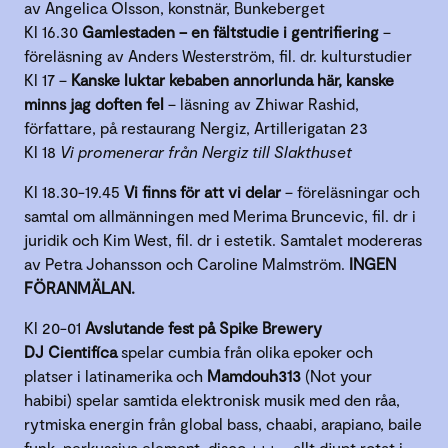
av Angelica Olsson, konstnär, Bunkeberget
Kl 16.30
Gamlestaden – en fältstudie i gentrifiering
–
föreläsning av Anders Westerström, fil. dr. kulturstudier
Kl 17 –
Kanske luktar kebaben annorlunda här, kanske
minns jag doften fel
– läsning av Zhiwar Rashid,
författare, på restaurang Nergiz, Artillerigatan 23
Kl 18
Vi promenerar från Nergiz till Slakthuset
Kl 18.30-19.45
Vi finns för att vi delar
– föreläsningar och
samtal om allmänningen med Merima Bruncevic, fil. dr i
juridik och Kim West, fil. dr i estetik. Samtalet modereras
av Petra Johansson och Caroline Malmström.
INGEN
FÖRANMÄLAN.
Kl 20-01
Avslutande fest på Spike Brewery
DJ Cientifíca
spelar cumbia från olika epoker och
platser i latinamerika och
Mamdouh313
(Not your
habibi) spelar samtida elektronisk musik med den råa,
rytmiska energin från global bass, chaabi, arapiano, baile
funk, perkussiva element, disco +++ – allt djupt rotat i