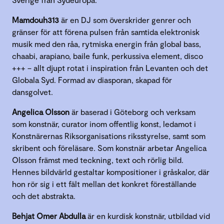
Mamdouh313
är en DJ som överskrider genrer och
gränser för att förena pulsen från samtida elektronisk
musik med den råa, rytmiska energin från global bass,
chaabi, arapiano, baile funk, perkussiva element, disco
+++ – allt djupt rotat i inspiration från Levanten och det
Globala Syd. Formad av diasporan, skapad för
dansgolvet.
Angelica Olsson
är baserad i Göteborg och verksam
som konstnär, curator inom offentlig konst, ledamot i
Konstnärernas Riksorganisations riksstyrelse, samt som
skribent och föreläsare. Som konstnär arbetar Angelica
Olsson främst med teckning, text och rörlig bild.
Hennes bildvärld gestaltar kompositioner i gråskalor, där
hon rör sig i ett fält mellan det konkret föreställande
och det abstrakta.
Behjat Omer Abdulla
är en kurdisk konstnär, utbildad vid