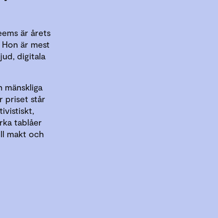
ems är årets
. Hon är mest
ud, digitala
h mänskliga
r priset står
ivistiskt,
rka tablåer
ell makt och